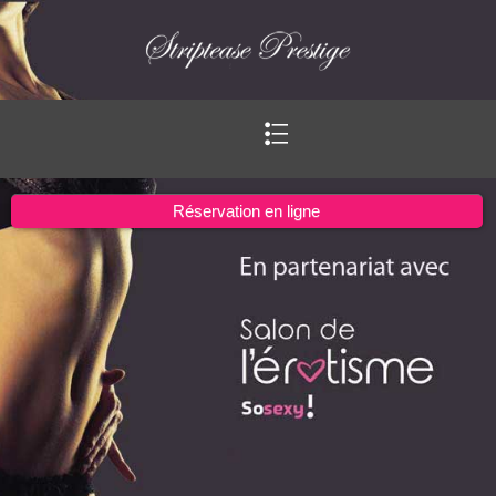
Ouvrir
le
menu
Réservation en ligne