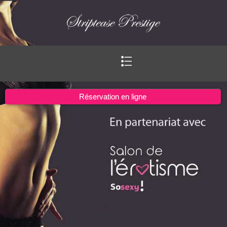
Ouvrir
le
menu
Réservation en ligne