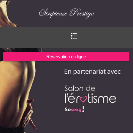
Ouvrir
le
menu
Réservation en ligne