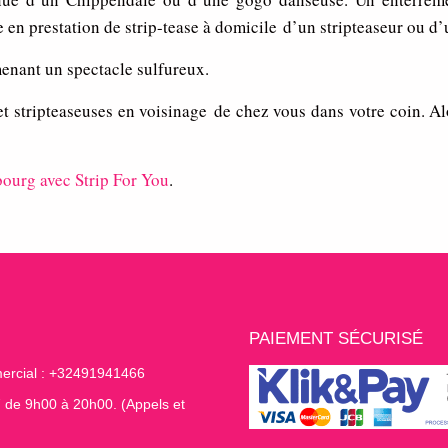
e en prestation de strip-tease à domicile d’un stripteaseur ou 
menant un spectacle sulfureux.
 et stripteaseuses en voisinage de chez vous dans votre coin. A
ourg avec Strip For You
.
PAIEMENT SÉCURISÉ
ercial : +32491941466
7 de 9h00 à 20h00. (Appels et