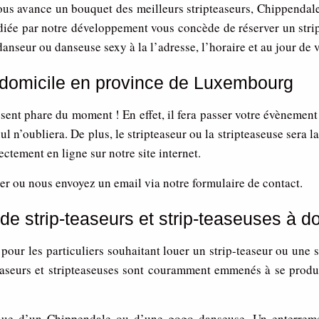
s avance un bouquet des meilleurs stripteaseurs, Chippendales
iée par notre développement vous concède de réserver un strip
e danseur ou danseuse sexy à la l’adresse, l’horaire et au jour de
à domicile en province de Luxembourg
ent phare du moment ! En effet, il fera passer votre évènement à
ul n’oubliera. De plus, le stripteaseur ou la stripteaseuse sera 
ctement en ligne sur notre site internet.
r ou nous envoyez un email via notre formulaire de contact.
e strip-teaseurs et strip-teaseuses à d
pour les particuliers souhaitant louer un strip-teaseur ou une 
pteaseurs et stripteaseuses sont couramment emmenés à se produi
nue d’un Chippendale ou d’une gogo danseuse. Un enterrement