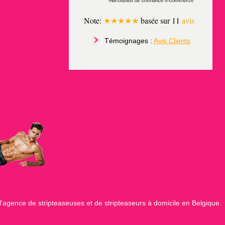
Note:
★★★★★
basée sur
11
avis
Témoignages :
Avis Clients
'agence de stripteaseuses et de stripteaseurs à domicile en Belgique.