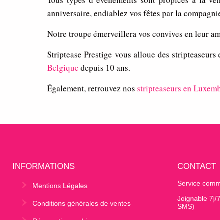
anniversaire, endiablez vos fêtes par la compagni
Notre troupe émerveillera vos convives en leur a
Striptease Prestige vous alloue des stripteaseurs
Belgique
depuis 10 ans.
Également, retrouvez nos
stripteaseurs en Luxemb
INFORMATIONS
CONTACT
Service comm
Mentions Légales
Joignable 7j/
Conditions générales de ventes
SMS)